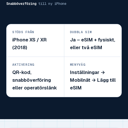
Snabböverföring
till ny iPhone
STÖDS FRÅN
DUBBLA SIM
iPhone XS / XR
Ja – eSIM + fysiskt,
(2018)
eller två eSIM
AKTIVERING
MENYVÄG
QR-kod,
Inställningar →
snabböverföring
Mobilnät → Lägg till
eller operatörslänk
eSIM