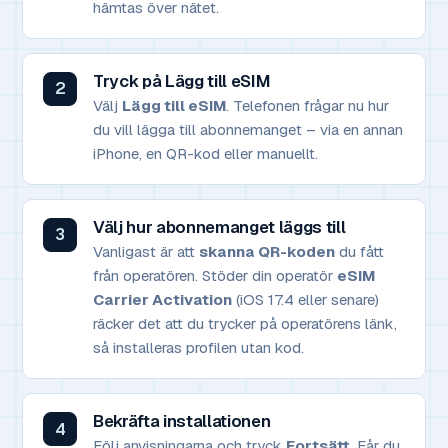
hämtas över nätet.
Tryck på Lägg till eSIM
Välj
Lägg till eSIM
. Telefonen frågar nu hur
du vill lägga till abonnemanget – via en annan
iPhone, en QR-kod eller manuellt.
Välj hur abonnemanget läggs till
Vanligast är att
skanna QR-koden
du fått
från operatören. Stöder din operatör
eSIM
Carrier Activation
(iOS 17.4 eller senare)
räcker det att du trycker på operatörens länk,
så installeras profilen utan kod.
Bekräfta installationen
Följ anvisningarna och tryck
Fortsätt
. Får du