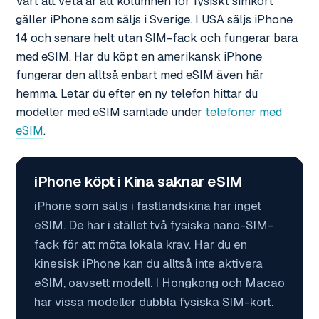
Värt att veta är att kolumnen för fysiskt simkort
gäller iPhone som säljs i Sverige. I USA säljs iPhone
14 och senare helt utan SIM-fack och fungerar bara
med eSIM. Har du köpt en amerikansk iPhone
fungerar den alltså enbart med eSIM även här
hemma. Letar du efter en ny telefon hittar du
modeller med eSIM samlade under
telefoner med
eSIM
.
iPhone köpt i Kina saknar eSIM
iPhone som säljs i fastlandskina har inget
eSIM. De har i stället två fysiska nano-SIM-
fack för att möta lokala krav. Har du en
kinesisk iPhone kan du alltså inte aktivera
eSIM, oavsett modell. I Hongkong och Macao
har vissa modeller dubbla fysiska SIM-kort.