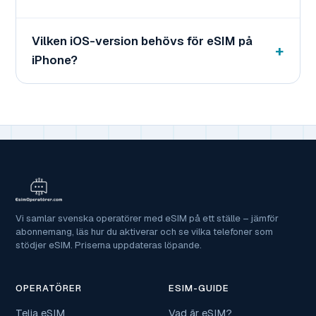
Vilken iOS-version behövs för eSIM på
iPhone?
Vi samlar svenska operatörer med eSIM på ett ställe – jämför
abonnemang, läs hur du aktiverar och se vilka telefoner som
stödjer eSIM. Priserna uppdateras löpande.
OPERATÖRER
ESIM-GUIDE
Telia eSIM
Vad är eSIM?