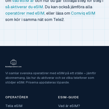
om
vad eSIM är
och hur du går tillväga steg för steg i
så aktiverar du eSIM
. Du kan också jämföra alla
operatörer med eSIM
, eller läsa om
Comviq eSIM
som kör i samma nät som Tele2.
Vi samlar svenska operatörer med eSIM på ett ställe – jämför
abonnemang, läs hur du aktiverar och se vilka telefoner som
stödjer eSIM. Priserna uppdateras löpande.
OPERATÖRER
ESIM-GUIDE
Telia eSIM
Vad är eSIM?