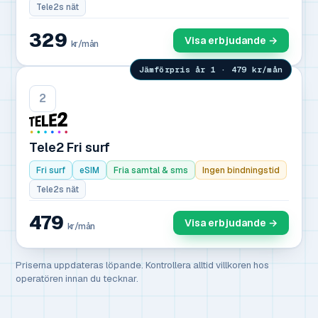
Tele2s nät
329
Visa erbjudande →
kr/mån
Jämförpris år 1 · 479 kr/mån
2
Tele2 Fri surf
Fri surf
eSIM
Fria samtal & sms
Ingen bindningstid
Tele2s nät
479
Visa erbjudande →
kr/mån
Priserna uppdateras löpande. Kontrollera alltid villkoren hos
operatören innan du tecknar.