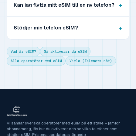
Kan jag flytta mitt eSIM till en ny telefon?
Stödjer min telefon eSIM?
Vad är eSIM?
Så aktiverar du eSIM
Alla operatörer med eSIM
Vimla (Telenors nät)
Vi samlar svenska operatörer med eSIM på ett ställe – jämför
abonnemang, läs hur du aktiverar och se vilka telefoner som
stödjer eSIM. Priserna uppdateras löpande.