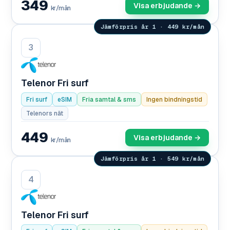
349
Visa erbjudande →
kr/mån
Jämförpris år 1 · 449 kr/mån
3
Telenor Fri surf
Fri surf
eSIM
Fria samtal & sms
Ingen bindningstid
Telenors nät
449
Visa erbjudande →
kr/mån
Jämförpris år 1 · 549 kr/mån
4
Telenor Fri surf