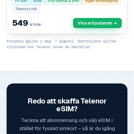
Fri surf
eSIM
Fria samtal & sms
Ingen bindningstid
Telenors nät
549
Visa erbjudande →
kr/mån
Priserna gäller i dag, 7 augusti. Kontrollera alltid
villkoren hos Telenor innan du beställer.
Redo att skaffa Telenor
eSIM?
Teckna ett abonnemang och välj eSIM i
stället för fysiskt simkort – så är du igång