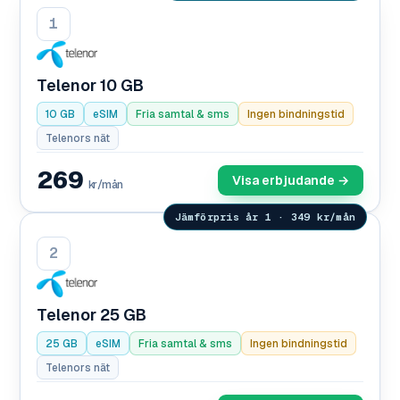
1
Telenor 10 GB
10 GB
eSIM
Fria samtal & sms
Ingen bindningstid
Telenors nät
269
Visa erbjudande →
kr/mån
Jämförpris år 1 · 349 kr/mån
2
Telenor 25 GB
25 GB
eSIM
Fria samtal & sms
Ingen bindningstid
Telenors nät