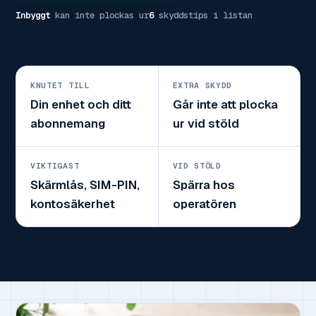
Inbyggt
kan inte plockas ur
6
skyddstips i listan
KNUTET TILL
EXTRA SKYDD
Din enhet och ditt
Går inte att plocka
abonnemang
ur vid stöld
VIKTIGAST
VID STÖLD
Skärmlås, SIM-PIN,
Spärra hos
kontosäkerhet
operatören