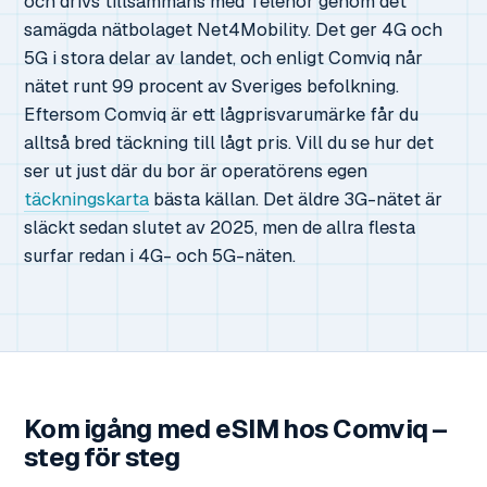
och drivs tillsammans med Telenor genom det
samägda nätbolaget Net4Mobility. Det ger 4G och
5G i stora delar av landet, och enligt Comviq når
nätet runt 99 procent av Sveriges befolkning.
Eftersom Comviq är ett lågprisvarumärke får du
alltså bred täckning till lågt pris. Vill du se hur det
ser ut just där du bor är operatörens egen
täckningskarta
bästa källan. Det äldre 3G-nätet är
släckt sedan slutet av 2025, men de allra flesta
surfar redan i 4G- och 5G-näten.
Kom igång med eSIM hos Comviq –
steg för steg