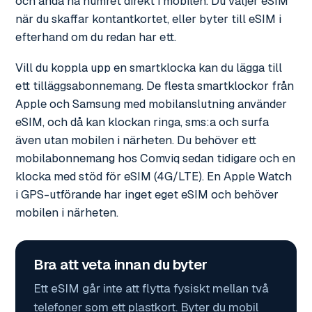
och ändå ha numret direkt i mobilen. Du väljer eSIM
när du skaffar kontantkortet, eller byter till eSIM i
efterhand om du redan har ett.
Vill du koppla upp en smartklocka kan du lägga till
ett tilläggsabonnemang. De flesta smartklockor från
Apple och Samsung med mobilanslutning använder
eSIM, och då kan klockan ringa, sms:a och surfa
även utan mobilen i närheten. Du behöver ett
mobilabonnemang hos Comviq sedan tidigare och en
klocka med stöd för eSIM (4G/LTE). En Apple Watch
i GPS-utförande har inget eget eSIM och behöver
mobilen i närheten.
Bra att veta innan du byter
Ett eSIM går inte att flytta fysiskt mellan två
telefoner som ett plastkort. Byter du mobil