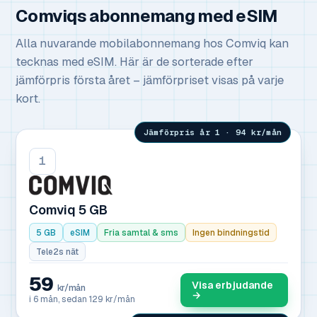
Comviqs abonnemang med eSIM
Alla nuvarande mobilabonnemang hos Comviq kan
tecknas med eSIM. Här är de sorterade efter
jämförpris första året – jämförpriset visas på varje
kort.
Jämförpris år 1 · 94 kr/mån
1
Comviq 5 GB
5 GB
eSIM
Fria samtal & sms
Ingen bindningstid
Tele2s nät
59
Visa erbjudande
kr/mån
→
i 6 mån, sedan 129 kr/mån