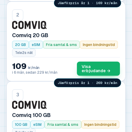
Jämförpris år 1 · 169 kr/mån
2
Comviq 20 GB
20 GB
eSIM
Fria samtal & sms
Ingen bindningstid
Tele2s nät
109
Visa
kr/mån
erbjudande →
i 6 mån, sedan 229 kr/mån
Jämförpris år 1 · 269 kr/mån
3
Comviq 100 GB
100 GB
eSIM
Fria samtal & sms
Ingen bindningstid