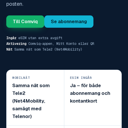
posten.
Till Comviq
Se abonnemang
Ingår
eSIM utan extra avgift
Aktivering
Comviq-appen, Mitt Konto eller QR
Nät
Samma nät som Tele2 (Net4Mobility)
MOBILNÄT
ESIM INGÅR
Samma nät som
Ja – för både
Tele2
abonnemang och
(Net4Mobility,
kontantkort
samägt med
Telenor)