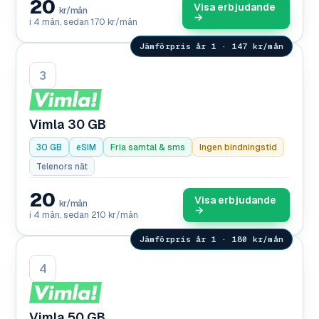
20
Visa erbjudande
kr/mån
→
i 4 mån, sedan 170 kr/mån
Jämförpris år 1 · 147 kr/mån
3
Vimla 30 GB
30 GB
eSIM
Fria samtal & sms
Ingen bindningstid
Telenors nät
20
Visa erbjudande
kr/mån
→
i 4 mån, sedan 210 kr/mån
Jämförpris år 1 · 180 kr/mån
4
Vimla 50 GB