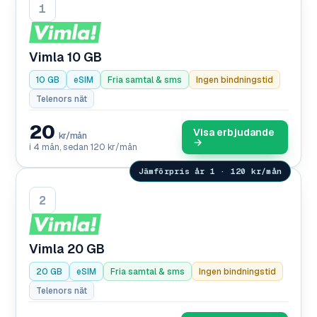
1
Vimla 10 GB
10 GB
eSIM
Fria samtal & sms
Ingen bindningstid
Telenors nät
20
Visa erbjudande
kr/mån
→
i 4 mån, sedan 120 kr/mån
Jämförpris år 1 · 120 kr/mån
2
Vimla 20 GB
20 GB
eSIM
Fria samtal & sms
Ingen bindningstid
Telenors nät